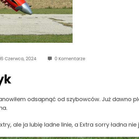
16 Czerwca, 2024
0 Komentarze
yk
stanowiłem odsapnąć od szybowców. Już dawno pla
na.
, ale ja lubię ladne linie, a Extra sorry ładna nie 