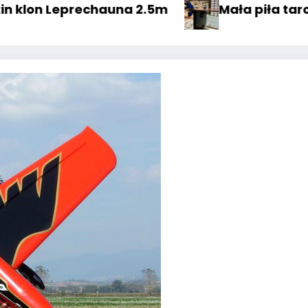
wa
Spirit Pitts -M12, ale M1 ;) elektryk
Tr