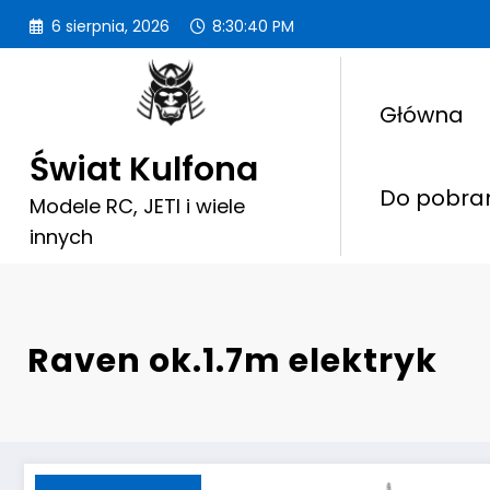
Przejdź
6 sierpnia, 2026
8:30:43 PM
do
treści
Główna
Świat Kulfona
Do pobra
Modele RC, JETI i wiele
innych
Raven ok.1.7m elektryk