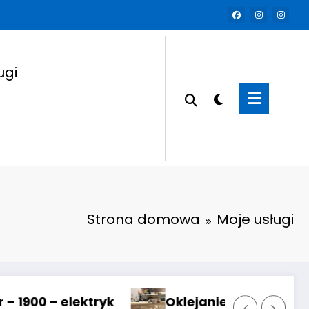
ugi
Strona domowa
Moje usługi
ie Koveralem – mini tutorial
Parowanie 