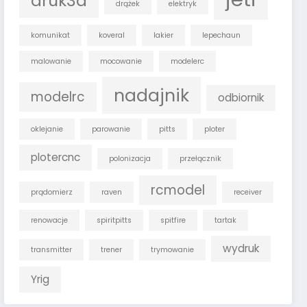
druk3d
drążek
elektryk
komunikat
koveral
lakier
lepechaun
malowanie
mocowanie
modelerc
nadajnik
modelrc
odbiornik
oklejanie
parowanie
pitts
ploter
plotercnc
polonizacja
przełącznik
rcmodel
prądomierz
raven
receiver
renowacje
spiritpitts
spitfire
tartak
wydruk
transmitter
trener
trymowanie
Yrig