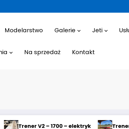
Modelarstwo
Galerie
Jeti
Usł
nia
Na sprzedaż
Kontakt
k
Trener – 1900 – elektryk
Oklejan