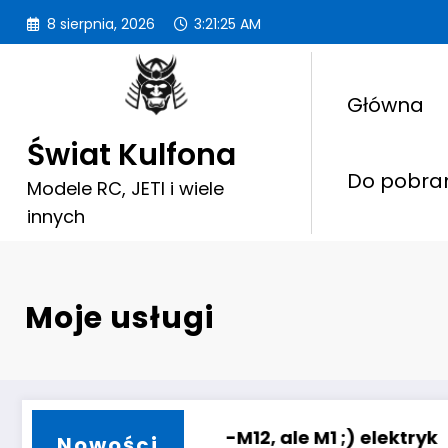
Przejdź
8 sierpnia, 2026
3:21:27 AM
do
treści
Główna
Świat Kulfona
Do pobra
Modele RC, JETI i wiele
innych
Moje usługi
e M1 ;) elektryk
Trener V2 – 1700 – elektry
Nowości