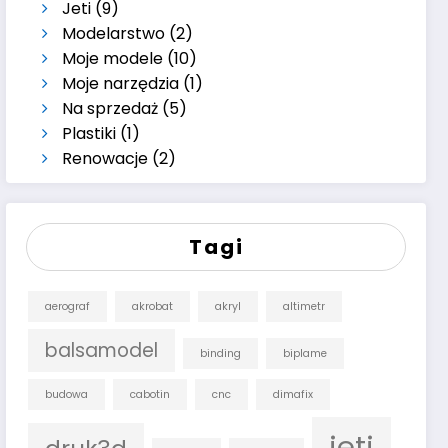
Jeti
(9)
Modelarstwo
(2)
Moje modele
(10)
Moje narzędzia
(1)
Na sprzedaż
(5)
Plastiki
(1)
Renowacje
(2)
Tagi
aerograf
akrobat
akryl
altimetr
balsamodel
binding
biplame
budowa
cabotin
cnc
dimafix
jeti