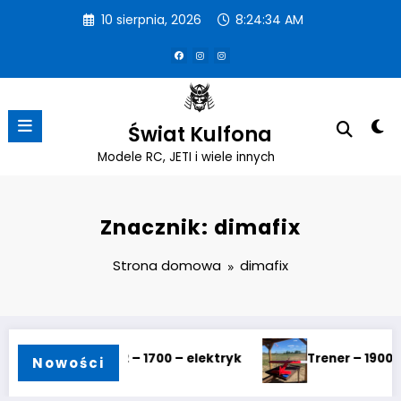
Przejdź
10 sierpnia, 2026
8:24:37 AM
do
treści
Świat Kulfona
Modele RC, JETI i wiele innych
Znacznik: dimafix
Strona domowa
dimafix
Oklejanie Koveralem – mini tutorial
Parowanie od
Nowości