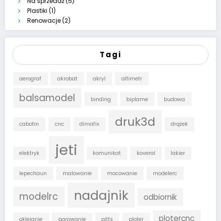
Na sprzedaż
(5)
Plastiki
(1)
Renowacje
(2)
Tagi
aerograf
akrobat
akryl
altimetr
balsamodel
binding
biplame
budowa
druk3d
cabotin
cnc
dimafix
drążek
jeti
elektryk
komunikat
koveral
lakier
lepechaun
malowanie
mocowanie
modelerc
nadajnik
modelrc
odbiornik
plotercnc
oklejanie
parowanie
pitts
ploter