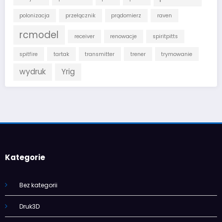
polonizacja
przełącznik
prądomierz
raven
rcmodel
receiver
renowacje
spiritpitts
spitfire
tartak
transmitter
trener
trymowanie
wydruk
Yrig
Kategorie
Bez kategorii
Druk3D