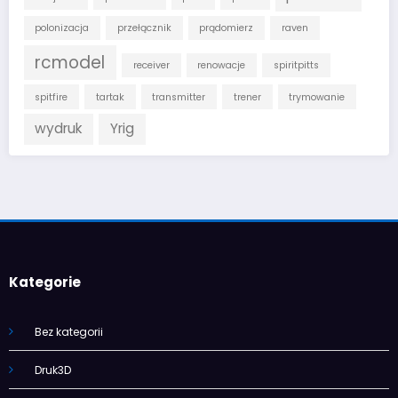
polonizacja
przełącznik
prądomierz
raven
rcmodel
receiver
renowacje
spiritpitts
spitfire
tartak
transmitter
trener
trymowanie
wydruk
Yrig
Kategorie
Bez kategorii
Druk3D