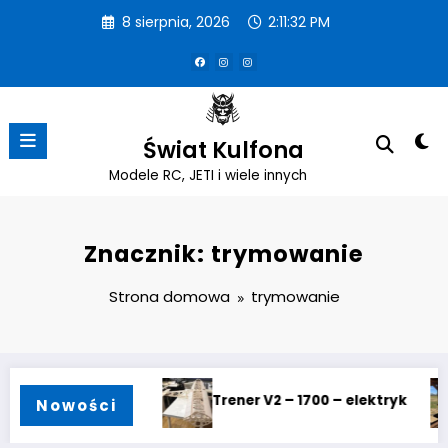
Przejdź
8 sierpnia, 2026
2:11:34 PM
do
treści
Świat Kulfona
Modele RC, JETI i wiele innych
Znacznik: trymowanie
Strona domowa
trymowanie
– 1700 – elektryk
Trener – 1900 – elektryk
O
Nowości