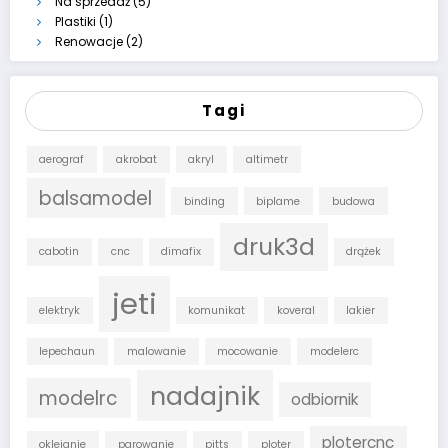
Na sprzedaż
(5)
Plastiki
(1)
Renowacje
(2)
Tagi
aerograf
akrobat
akryl
altimetr
balsamodel
binding
biplame
budowa
druk3d
cabotin
cnc
dimafix
drążek
jeti
elektryk
komunikat
koveral
lakier
lepechaun
malowanie
mocowanie
modelerc
nadajnik
modelrc
odbiornik
plotercnc
oklejanie
parowanie
pitts
ploter